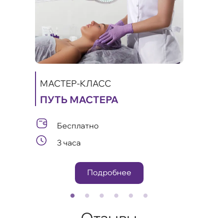
МАСТЕР-КЛАСС
ПУТЬ МАСТЕРА
МАС
ИКИ
КА
Бесплатно
А
ЛИФ
3 часа
ОМ
Подробнее
Отзывы