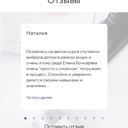
вна
Наталия
Але
Оказалась на даном курсе случайно-
Заме
ко и
выбрала допом в рамках акции и
мног
очень этому рада! Елена Бочкарёва
проб
очень "просто о сложном " погружает
Поня
в процесс. Спокойно и уверенно
Мари
.
делится своими навыками и
полу
знаниями...
Читать далее
Чита
Оставить отзыв